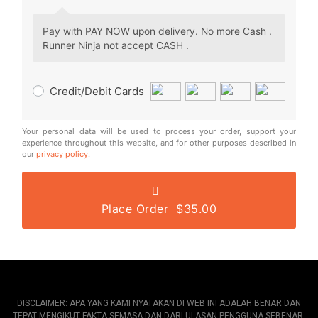
Pay with PAY NOW upon delivery. No more Cash .
Runner Ninja not accept CASH .
Credit/Debit Cards
Your personal data will be used to process your order, support your
experience throughout this website, and for other purposes described in
our
privacy policy
.
Place Order $35.00
DISCLAIMER: APA YANG KAMI NYATAKAN DI WEB INI ADALAH BENAR DAN
TEPAT MENGIKUT FAKTA SEMASA DAN DARI ULASAN PENGGUNA SEBENAR.